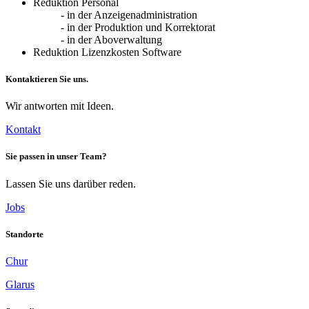
Reduktion Personal
Come
- in der Anzeigenadministration
accennato
- in der Produktion und Korrektorat
in
- in der Aboverwaltung
precedenza,
Reduktion Lizenzkosten Software
ci
sono
Kontaktieren Sie uns.
numerosi
casinò
online
Wir antworten mit Ideen.
con
Kontakt
soldi
veri
da
Sie passen in unser Team?
offrire,
quindi
Lassen Sie uns darüber reden.
la
concorrenza
Jobs
è
feroce.
Standorte
Ogni
operatore
Chur
cerca
di
Glarus
proporre
nuove