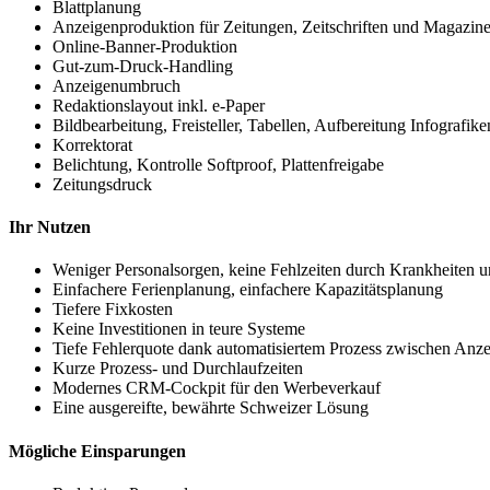
Blattplanung
Anzeigenproduktion für Zeitungen, Zeitschriften und Magazin
Online-Banner-Produktion
Gut-zum-Druck-Handling
Anzeigenumbruch
Redaktionslayout inkl. e-Paper
Bildbearbeitung, Freisteller, Tabellen, Aufbereitung Infografike
Korrektorat
Belichtung, Kontrolle Softproof, Plattenfreigabe
Zeitungsdruck
Cosa
Ihr Nutzen
ci
Weniger Personalsorgen, keine Fehlzeiten durch Krankheiten 
rende
Einfachere Ferienplanung, einfachere Kapazitätsplanung
Tiefere Fixkosten
il
Keine Investitionen in teure Systeme
miglior
Tiefe Fehlerquote dank automatisiertem Prozess zwischen Anz
Kurze Prozess- und Durchlaufzeiten
casinò
Modernes CRM-Cockpit für den Werbeverkauf
online?
Eine ausgereifte, bewährte Schweizer Lösung
Mögliche Einsparungen
Caratteristiche