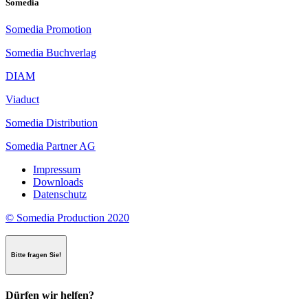
Somedia
ed
eccitanti
Somedia Promotion
caratteristiche
per
Somedia Buchverlag
sorprendere
i
DIAM
giocatori.
Qui
Viaduct
al
casinò
Somedia Distribution
Syndicate,
l'esperienza
Somedia Partner AG
dell'utente
è
Impressum
la
Downloads
nostra
Datenschutz
priorità
n.1,
© Somedia Production 2020
e
ogni
prodotto
Bitte fragen Sie!
che
sviluppiamo
ha
Dürfen wir helfen?
lo