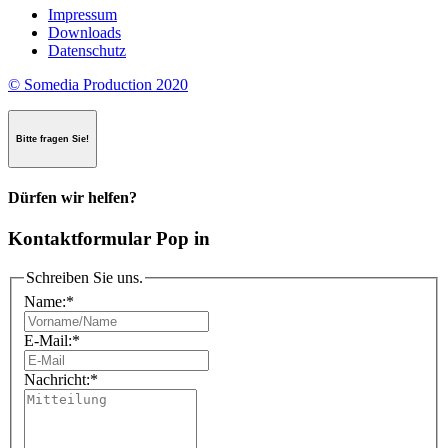
nostra
Impressum
priorità
Downloads
n.1,
Datenschutz
e
ogni
© Somedia Production 2020
prodotto
che
sviluppiamo
Bitte fragen Sie!
ha
lo
scopo
Dürfen wir helfen?
di
portare
Kontaktformular Pop in
una
vibrazione
Schreiben Sie uns.
unica
a
Name:
*
tutti
i
E-Mail:
*
nostri
clienti.
Nachricht:
*
Ti
stai
ancora
chiedendo