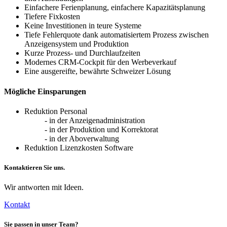
Einfachere Ferienplanung, einfachere Kapazitätsplanung
il
Tiefere Fixkosten
miglior
Keine Investitionen in teure Systeme
Tiefe Fehlerquote dank automatisiertem Prozess zwischen
casinò
Anzeigensystem und Produktion
online?
Kurze Prozess- und Durchlaufzeiten
Modernes CRM-Cockpit für den Werbeverkauf
Eine ausgereifte, bewährte Schweizer Lösung
Caratteristiche
Mögliche Einsparungen
Come
accennato
Reduktion Personal
in
- in der Anzeigenadministration
precedenza,
- in der Produktion und Korrektorat
ci
- in der Aboverwaltung
sono
Reduktion Lizenzkosten Software
numerosi
casinò
Kontaktieren Sie uns.
online
con
soldi
Wir antworten mit Ideen.
veri
Kontakt
da
offrire,
quindi
Sie passen in unser Team?