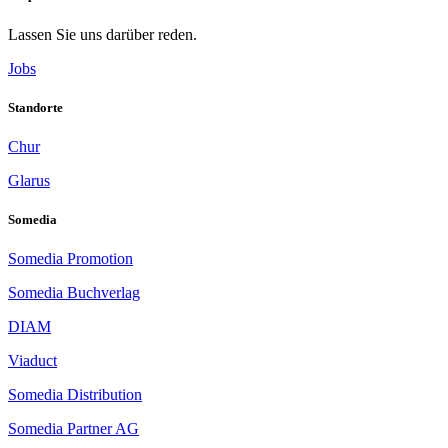
la
concorrenza
Lassen Sie uns darüber reden.
è
feroce.
Jobs
Ogni
operatore
Standorte
cerca
di
Chur
proporre
nuove
Glarus
ed
eccitanti
Somedia
caratteristiche
per
Somedia Promotion
sorprendere
i
Somedia Buchverlag
giocatori.
Qui
DIAM
al
casinò
Viaduct
Syndicate,
l'esperienza
Somedia Distribution
dell'utente
è
Somedia Partner AG
la